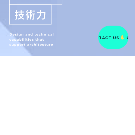
CONTACT US
CONT
(MESSAGE)
ビルリニューアルを
ワンストップで解決する
変化し続ける建築環境の中で、常に最適な答えを求めな
がら
多様なニーズに柔軟に対応し、価値を引き出すリニュー
アルを提供。