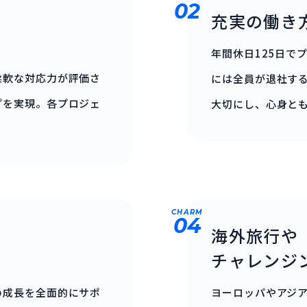
02
充実の働き
年間休日125日で
柔軟な対応力が評価さ
には全員が退社す
プを実現。各プロジェ
大切にし、心身と
CHARM
04
海外旅行や
チャレンジ
の成長を全面的にサポ
ヨーロッパやアジ