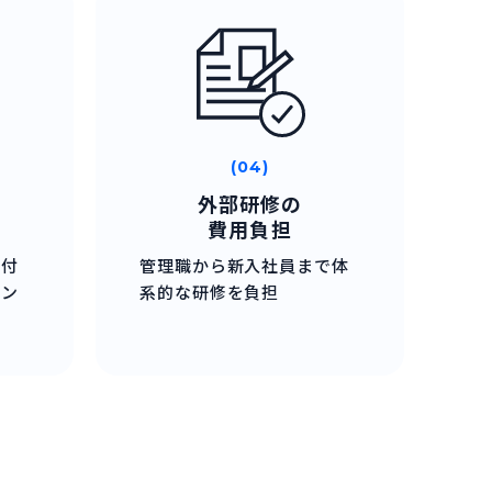
(04)
外部研修の
費用負担
の付
管理職から新入社員まで体
ワン
系的な研修を負担